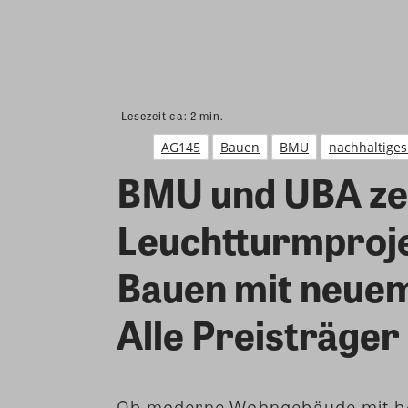
Lesezeit ca:
2
min.
AG145
Bauen
BMU
nachhaltige
BMU und UBA zei
Leuchtturmproje
Bauen mit neuem
Alle Preisträger
Ob moderne Wohngebäude mit be