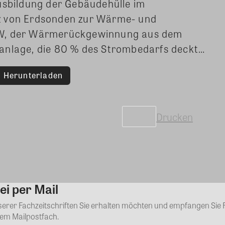
usbildung der Gebäudehülle im
z von Erdsonden zur Wärme- und
KW, der Wärmerückgewinnung aus dem
anlage, die 80 % des Strombedarfs deckt…
Herunterladen
Drucken
ei per Mail
Kommentar
nserer Fachzeitschriften Sie erhalten möchten und empfangen Sie 
rem Mailpostfach.