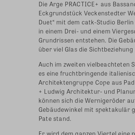
Die Arge PRACTICE+ aus Bassano 
Eckgrundstück Veckenstedter We
Duet“ mit dem catk-Studio Berl
in einem Drei- und einem Vierge
Grundrissen entstehen. Die Gebäu
über viel Glas die Sichtbeziehung
Auch im zweiten vielbeachteten S
es eine fruchtbringende italieni
Architektengruppe Cope aus Padu
+ Ludwig Architektur- und Plan
können sich die Wernigeröder a
Gebäudewinkel mit spektakulär g
Pate stand.
Er wird dem ganzen Viertel eine 