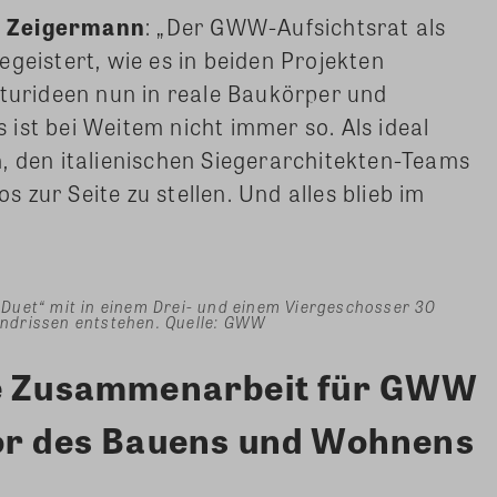
n Zeigermann
: „Der GWW-Aufsichtsrat als
geistert, wie es in beiden Projekten
kturideen nun in reale Baukörper und
ist bei Weitem nicht immer so. Als ideal
, den italienischen Siegerarchitekten-Teams
zur Seite zu stellen. Und alles blieb im
Duet“ mit in einem Drei- und einem Viergeschosser 30
ndrissen entstehen. Quelle: GWW
he Zusammenarbeit für GWW
bor des Bauens und Wohnens