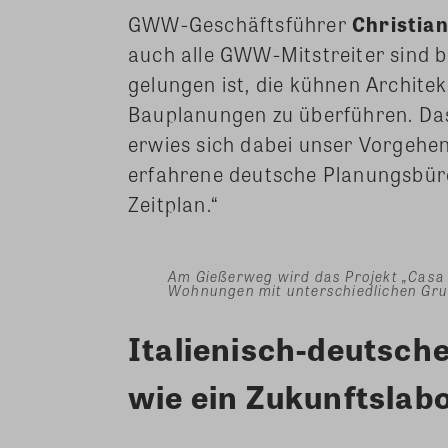
GWW-Geschäftsführer
Christia
auch alle GWW-Mitstreiter sind be
gelungen ist, die kühnen Archite
Bauplanungen zu überführen. Das 
erwies sich dabei unser Vorgehen
erfahrene deutsche Planungsbüros 
Zeitplan.“
Am Gießerweg wird das Projekt „Casa 
Wohnungen mit unterschiedlichen Gru
Italienisch-deutsc
wie ein Zukunftsla